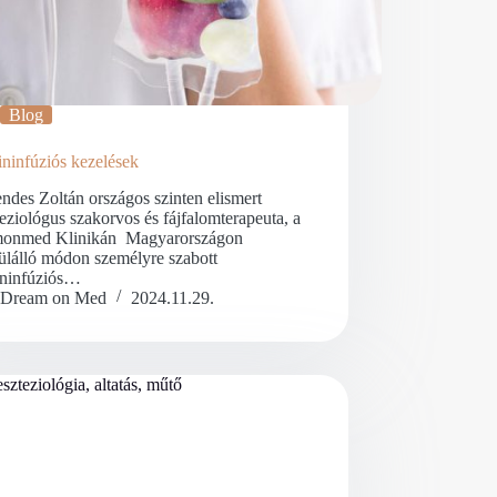
Blog
ninfúziós kezelések
ndes Zoltán országos szinten elismert
eziológus szakorvos és fájfalomterapeuta, a
onmed Klinikán Magyarországon
ülálló módon személyre szabott
ininfúziós…
Dream on Med
2024.11.29.