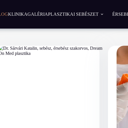
LOG
KLINIKA
GALÉRIA
PLASZTIKAI SEBÉSZET
ÉRSEB