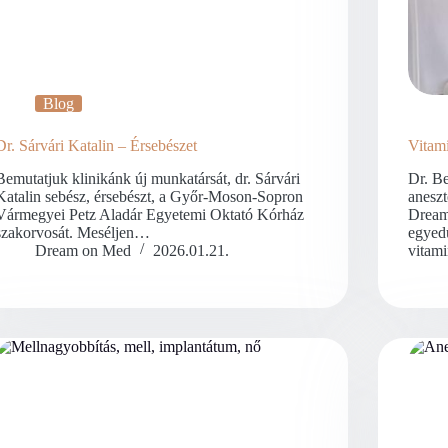
Blog
Dr. Sárvári Katalin – Érsebészet
Vitami
Bemutatjuk klinikánk új munkatársát, dr. Sárvári
Dr. Be
Katalin sebész, érsebészt, a Győr-Moson-Sopron
aneszt
Vármegyei Petz Aladár Egyetemi Oktató Kórház
Dream
szakorvosát. Meséljen…
egyed
Dream on Med
2026.01.21.
vitam