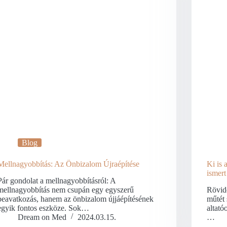
Blog
Mellnagyobbítás: Az Önbizalom Újraépítése
Ki is 
ismert
Pár gondolat a mellnagyobbításról: A
mellnagyobbítás nem csupán egy egyszerű
Rövid
beavatkozás, hanem az önbizalom újjáépítésének
műtét 
egyik fontos eszköze. Sok…
altat
Dream on Med
2024.03.15.
…