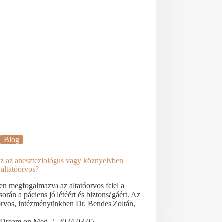
Blog
az az aneszteziológus vagy köznyelvben
 altatóorvos?
en megfogalmazva az altatóorvos felel a
során a páciens jóllétéért és biztonságáért. Az
óorvos, intézményünkben Dr. Bendes Zoltán,
Dream on Med
2024.03.05.