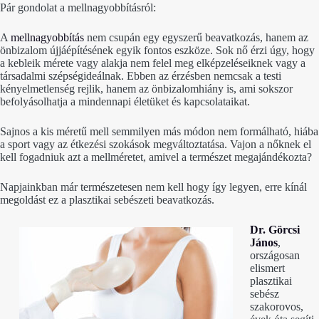
Pár gondolat a mellnagyobbításról:
A
mellnagyobbítás
nem csupán egy egyszerű beavatkozás, hanem az
önbizalom újjáépítésének egyik fontos eszköze. Sok nő érzi úgy, hogy
a kebleik mérete vagy alakja nem felel meg elképzeléseiknek vagy a
társadalmi szépségideálnak. Ebben az érzésben nemcsak a testi
kényelmetlenség rejlik, hanem az önbizalomhiány is, ami sokszor
befolyásolhatja a mindennapi életüket és kapcsolataikat.
Sajnos a kis méretű mell semmilyen más módon nem formálható, hiába
a sport vagy az étkezési szokások megváltoztatása. Vajon a nőknek el
kell fogadniuk azt a mellméretet, amivel a természet megajándékozta?
Napjainkban már természetesen nem kell hogy így legyen, erre kínál
megoldást ez a plasztikai sebészeti beavatkozás.
Dr. Görcsi
János
,
országosan
elismert
plasztikai
sebész
szakorovos,