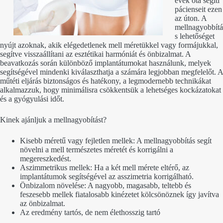
évek óta segíti
pácienseit ezen
az úton. A
mellnagyobbítá
s lehetőséget
nyújt azoknak, akik elégedetlenek mell méretükkel vagy formájukkal,
segítve visszaállítani az esztétikai harmóniát és önbizalmat. A
beavatkozás során különböző implantátumokat használunk, melyek
segítségével mindenki kiválaszthatja a számára legjobban megfelelőt. A
műtéti eljárás biztonságos és hatékony, a legmodernebb technikákat
alkalmazzuk, hogy minimálisra csökkentsük a lehetséges kockázatokat
és a gyógyulási időt.
Kinek ajánljuk a mellnagyobítást?
Kisebb méretű vagy fejletlen mellek: A mellnagyobbítás segít
növelni a mell természetes méretét és korrigálni a
megereszkedést.
Aszimmetrikus mellek: Ha a két mell mérete eltérő, az
implantátumok segítségével az asszimetria korrigálható.
Önbizalom növelése: A nagyobb, magasabb, teltebb és
feszesebb mellek fiatalosabb kinézetet kölcsönöznek így javítva
az önbizalmat.
Az eredmény tartós, de nem élethosszig tartó