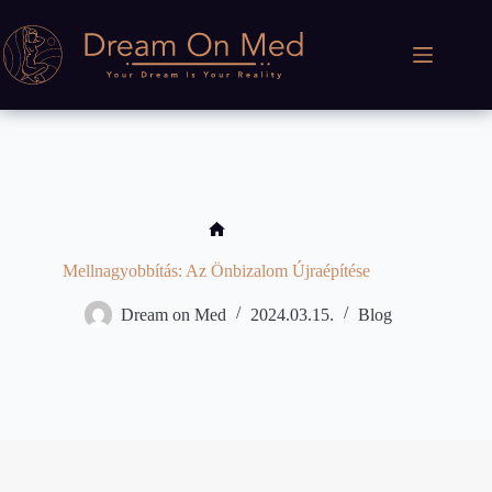
Skip
to
content
No
title
Mellnagyobbítás: Az Önbizalom Újraépítése
Dream on Med
2024.03.15.
Blog