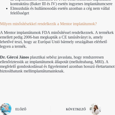
kontraktúra (Baker III és IV) esetén ingyenes implantátumcsere
Elmozdulás és hullámosodás esetén azonban a cég nem vállal
felelősséget
Milyen minősítésekkel rendelkezik a Mentor implatátumok?
A Mentor implantátumok FDA minősítéssel rendelkeznek. A termékek
emellett pedig 2006-ban megkapták a CE tanúsítványt is, amely
lehetővé teszi, hogy az Európai Unió bármely országában elérhető
legyen a termék.
Dr. Görcsi János
plasztikai sebész javaslata, hogy rendszeresen
ellenőriztessük az implantátumok állapotát (mellultrahang, MRI). A
megfelelő gondoskodással és figyelemmel azonban hosszú élettartamot
biztosíthatunk mellimplantátumainknak.
ELŐZŐ
KÖVETKEZŐ