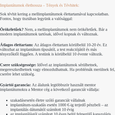
Implantátumok élethossza – Tények és Tévhitek:
Sok tévhit kering a mellimplantátumok élettartamával kapcsolatban.
Fontos, hogy tisztában legyünk a valósággal:
Örökéletűek?
Nem, a mellimplantátumok nem örökéletűek. Bár a
modern implantátumok tartósak, idővel kopnak és változnak.
Átlagos élettartam:
Az átlagos élettartam körülbelül 10-20 év. Ez
változhat az implantátum típusától, a test reakciójától és más
tényezőktől függően. A testünk is körülbelül 10 évente változik.
Csere szükségessége:
Idővel az implantátumok sérülhetnek,
megereszkedhetnek vagy elmozdulhatnak. Ha problémák merülnek fel,
cserére lehet szükség.
Gyártói garancia:
Az álalunk legtöbbször használt mentor
implantátumokra a Mentor cég a következő garanciát vállalja:
szakadásesetén életre szóló garanciát vállalnak
implantátum-szakadás esetén 1000 €-ig terjedő pénzbeli – az
implantálás dátumától számított 10 évig
az implantálástól számított 10 éven belül felmerülő kapszuláris