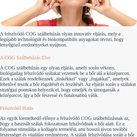
A felszívódó COG szálbehúzás olyan innovatív eljárás, mely a
legújabb technológiát és biokompatibilis anyagokat ötvözi, hogy
lenyűgöző eredményeket nyújtson.
A COG Szálbehúzás Elve
A COG szálbehúzás egy olyan eljárás, amely során vékony,
biológiailag felszívódó szálakat vezetnek be a bőr alá a középarcon.
Ezek a szálak rendelkeznek „tüskékkel” vagy „fogakkal”, amelyek
lehetővé teszik a bőr rögzítését és feszítését. Az eljárás során a szálakat
stratégiai pontokon helyezik el, hogy emeljék és támogassák a
középarcot, így a bőr feszessé és fiatalosabbá válik.
Felszívódó Hatás
Az egyik kiemelkedő előnye a felszívódó COG szálbehúzásnak az,
hogy a használt szálak fokozatosan felszívódnak a bőr alatt. Ez a
folyamat stimulálja a kollagén termelést, ami hosszú távon további
feszességet és vitalitást eredményez. A szálak felszívódása során a bőr