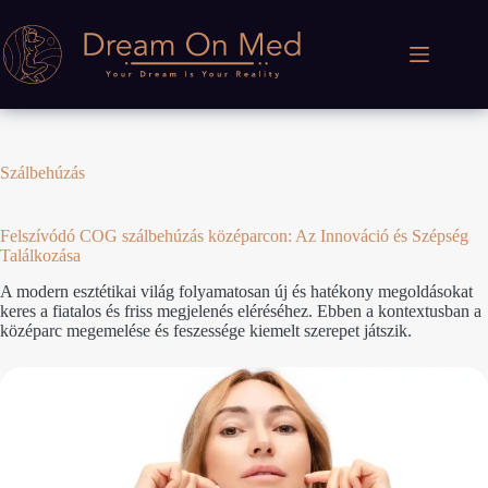
Skip
to
content
Szálbehúzás
Felszívódó COG szálbehúzás középarcon: Az Innováció és Szépség
Találkozása
A modern esztétikai világ folyamatosan új és hatékony megoldásokat
keres a fiatalos és friss megjelenés eléréséhez. Ebben a kontextusban a
középarc megemelése és feszessége kiemelt szerepet játszik.