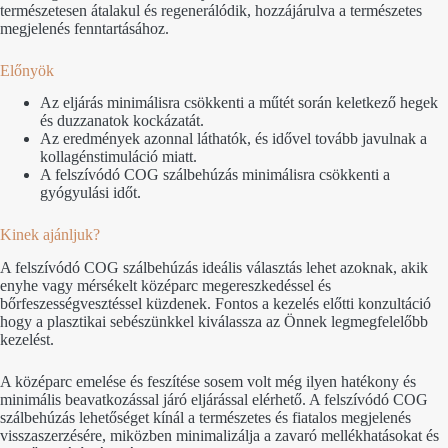
természetesen átalakul és regenerálódik, hozzájárulva a természetes
megjelenés fenntartásához.
Előnyök
Az eljárás minimálisra csökkenti a műtét során keletkező hegek
és duzzanatok kockázatát.
Az eredmények azonnal láthatók, és idővel tovább javulnak a
kollagénstimuláció miatt.
A felszívódó COG szálbehúzás minimálisra csökkenti a
gyógyulási időt.
Kinek ajánljuk?
A felszívódó COG szálbehúzás ideális választás lehet azoknak, akik
enyhe vagy mérsékelt középarc megereszkedéssel és
bőrfeszességvesztéssel küzdenek. Fontos a kezelés előtti konzultáció
hogy a plasztikai sebészünkkel kiválassza az Önnek legmegfelelőbb
kezelést.
A középarc emelése és feszítése sosem volt még ilyen hatékony és
minimális beavatkozással járó eljárással elérhető. A felszívódó COG
szálbehúzás lehetőséget kínál a természetes és fiatalos megjelenés
visszaszerzésére, miközben minimalizálja a zavaró mellékhatásokat és